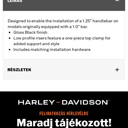
LEÍRÁS
Designed to enable the installation of a 1.25” handlebar on
models originally equipped with a 1.0” bar.
Gloss Black finish
Low profile risers feature a one-piece top clamp for
added support and style
Includes matching installation hardware
RÉSZLETEK
Fits '18-'24 FLDE, FLFB, FLFBS, FLHC, FLHCS, FLSB, FLSL,
FXLR and '24 FLI models.
Installation Instructions
Sold In Units:
Each
Material:
Aluminum Top Clamp and Risers
FELIRATKOZÁS HÍRLEVÉLRE
In the Box:
Top clamp, risers (2), screws (4), spacer (2),
Maradj tájékozott!
installation instructions