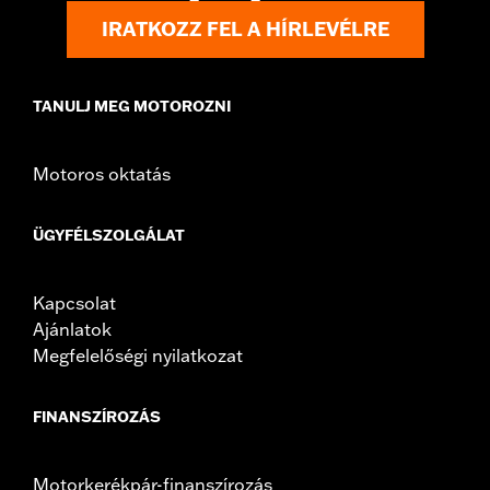
WARRANTY:
1 year limited warranty – Go to
www.h-
IRATKOZZ FEL A HÍRLEVÉLRE
d.com/warranty
for full details
TANULJ MEG MOTOROZNI
Motoros oktatás
ÜGYFÉLSZOLGÁLAT
Kapcsolat
Ajánlatok
Megfelelőségi nyilatkozat
FINANSZÍROZÁS
Motorkerékpár-finanszírozás