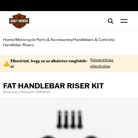
web accessibility
Home
Motorcycle Parts & Accessories
Handlebars & Controls
/
/
/
Handlebar Risers
Felszereltség
Ellenőrizd, hogy ez az alkatrész megfelelő-
ellenőrzése
e!
FAT HANDLEBAR RISER KIT
Alkatrész | Cikkszám: 55900123