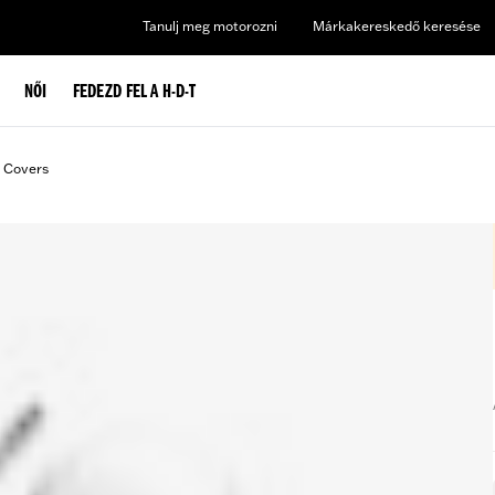
Tanulj meg motorozni
Márkakereskedő keresése
NŐI
FEDEZD FEL A H-D-T
t Covers