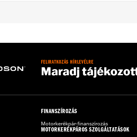
 and '04-'05 FXDWG) and '00-'07 Touring models.
– Go to
www.h-d.com/warranty
for full details
FELIRATKOZÁS HÍRLEVÉLRE
Maradj tájékozot
FINANSZÍROZÁS
Motorkerékpár-finanszírozás
MOTORKERÉKPÁROS SZOLGÁLTATÁSOK