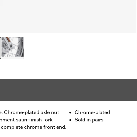
yle. Chrome-plated axle nut
Chrome-plated
pment satin-finish fork
Sold in pairs
 a complete chrome front end.