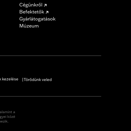
Cégünkről
Befektetők
Gyárlátogatások
Múzeum
k kezelése
Törődünk veled
|
alamint a
gyei közé
pezik.