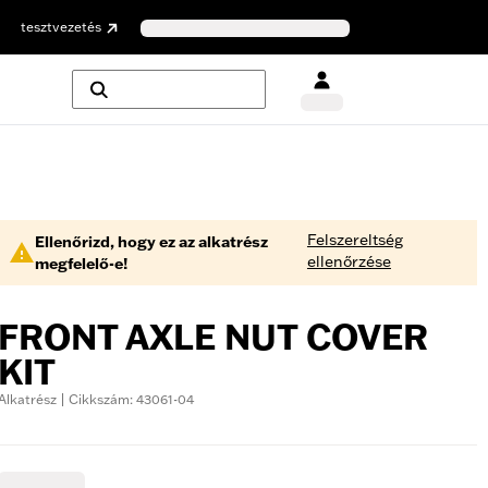
tesztvezetés
Felszereltség
Ellenőrizd, hogy ez az alkatrész
ellenőrzése
megfelelő-e!
FRONT AXLE NUT COVER
KIT
Alkatrész | Cikkszám: 43061-04