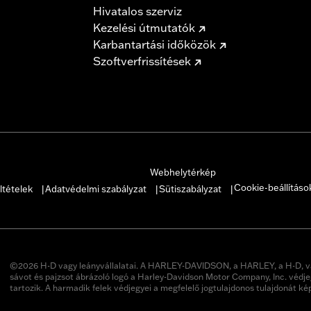
Hivatalos szerviz
Kezelési útmutatók
Karbantartási időközök
Szoftverfrissítések
Webhelytérkép
Cookie-beállításo
ltételek
Adatvédelmi szabályzat
Sütiszabályzat
|
|
|
©2026 H-D vagy leányvállalatai. A HARLEY-DAVIDSON, a HARLEY, a H-D, v
sávot és pajzsot ábrázoló logó a Harley-Davidson Motor Company, Inc. védje
tartozik. A harmadik felek védjegyei a megfelelő jogtulajdonos tulajdonát ké