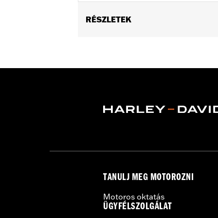
RÉSZLETEK
Fits '04-'07 Dyna® (except '07 FXDSE
Sold In Units:
Pair
Material:
Billet
In the Box:
Axle nut cover kit
WARRANTY:
1 year limited warranty 
TANULJ MEG MOTOROZNI
Motoros oktatás
ÜGYFÉLSZOLGÁLAT