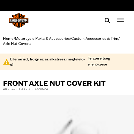
web accessibility
Home
Motorcycle Parts & Accessories
Custom Accessories & Trim
/
/
/
Axle Nut Covers
Felszereltség
Ellenőrizd, hogy ez az alkatrész megfelelő-
ellenőrzése
e!
FRONT AXLE NUT COVER KIT
Alkatrész | Cikkszám: 43061-04