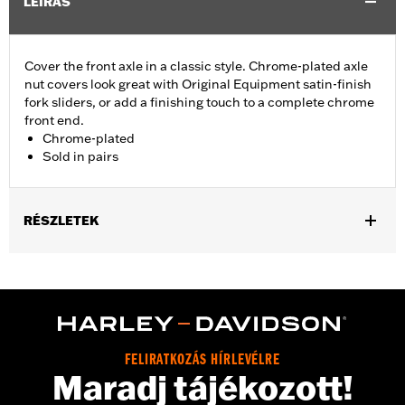
LEÍRÁS
Cover the front axle in a classic style. Chrome-plated axle
nut covers look great with Original Equipment satin-finish
fork sliders, or add a finishing touch to a complete chrome
front end.
Chrome-plated
Sold in pairs
RÉSZLETEK
Fits '04-'07 Dyna® (except '07 FXDSE and '04-'05 FXDWG) and
'00-'07 Touring models.
Sold In Units:
Pair
Material:
Billet
In the Box:
Axle nut cover kit
FELIRATKOZÁS HÍRLEVÉLRE
WARRANTY:
1 year limited warranty – Go to
www.h-
Maradj tájékozott!
d.com/warranty
for full details