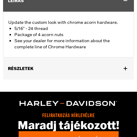
LEÍRÁS
Update the custom look with chrome acorn hardware.
5/16" - 24 thread
Package of 4 acorn nuts
See your dealer for more information about the
complete line of Chrome Hardware
RÉSZLETEK
Universal Fitment.
Sold In Units:
Each
In the Box:
4 chrome-plated acorn nuts
WARRANTY:
1 year limited warranty – Go to
www.h-
d.com/warranty
for full details
FELIRATKOZÁS HÍRLEVÉLRE
Maradj tájékozott!