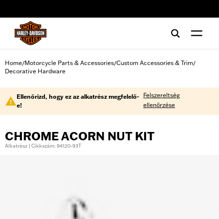
web accessibility
Home
Motorcycle Parts & Accessories
Custom Accessories & Trim
/
/
/
Decorative Hardware
Felszereltség
Ellenőrizd, hogy ez az alkatrész megfelelő-
ellenőrzése
e!
CHROME ACORN NUT KIT
Alkatrész | Cikkszám: 94120-93T