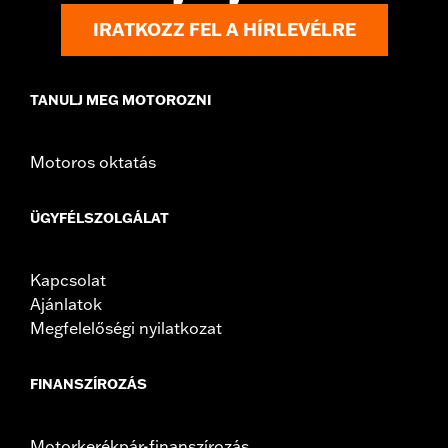
d.com/warranty
for full details
IRATKOZZ FEL A HÍRLEVÉLRE
TANULJ MEG MOTOROZNI
Motoros oktatás
ÜGYFÉLSZOLGÁLAT
Kapcsolat
Ajánlatok
Megfelelőségi nyilatkozat
FINANSZÍROZÁS
Motorkerékpár-finanszírozás