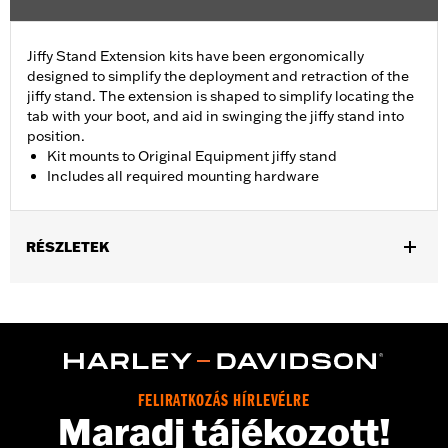
Jiffy Stand Extension kits have been ergonomically
designed to simplify the deployment and retraction of the
jiffy stand. The extension is shaped to simplify locating the
tab with your boot, and aid in swinging the jiffy stand into
position.
Kit mounts to Original Equipment jiffy stand
Includes all required mounting hardware
RÉSZLETEK
Fits '93-'17 Dyna® models (except FXDFSE, FXDS-CONV,
FXDSE, FXDWG2, FXDWG3, FXDX, FXDXT, '99-'00 FXR and '01-
'04 FXDL).
Installation Instructions
Sold In Units:
Each
FELIRATKOZÁS HÍRLEVÉLRE
In the Box:
Jiffy stand and all necessary installation hardware
Maradj tájékozott!
WARRANTY:
1 year limited warranty – Go to
www.h-