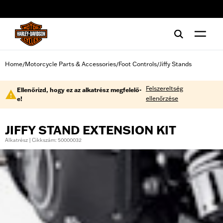
web accessibility
Home
Motorcycle Parts & Accessories
Foot Controls
Jiffy Stands
/
/
/
Felszereltség
Ellenőrizd, hogy ez az alkatrész megfelelő-
ellenőrzése
e!
JIFFY STAND EXTENSION KIT
Alkatrész | Cikkszám: 50000032