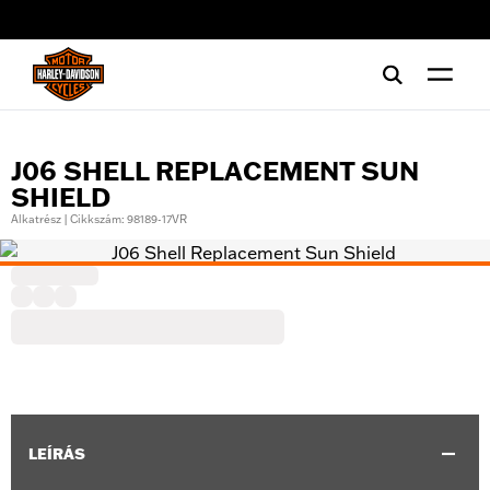
web accessibility
J06 SHELL REPLACEMENT SUN
SHIELD
Alkatrész | Cikkszám: 98189-17VR
LEÍRÁS