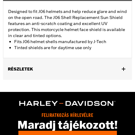
Designed to fit J06 helmets and help reduce glare and wind
on the open road. The J06 Shell Replacement Sun Shield
features an anti-scratch coating and excellent UV
protection. This motorcycle helmet face shield is available
in clear and tinted options.
Fits J06 helmet shells manufactured by J-Tech
Tinted shields are for daytime use only
RÉSZLETEK
Gender:
Unisex
Collection:
Genuine Motorclothes
WARRANTY:
90 day limited warranty – Go to
www.h-
d.com/warranty
for full details
FELIRATKOZÁS HÍRLEVÉLRE
Maradj tájékozott!