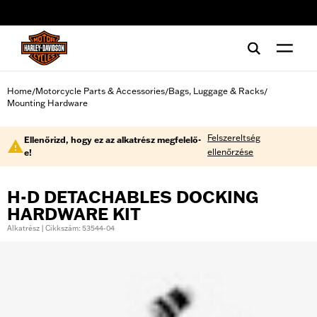
web accessibility
Home
Motorcycle Parts & Accessories
Bags, Luggage & Racks
/
/
/
Mounting Hardware
Felszereltség
Ellenőrizd, hogy ez az alkatrész megfelelő-
ellenőrzése
e!
H-D DETACHABLES DOCKING
HARDWARE KIT
Alkatrész | Cikkszám: 53544-04