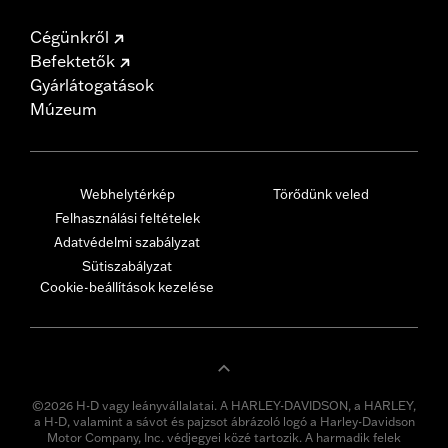
Cégünkről
Befektetők
Gyárlátogatások
Múzeum
Webhelytérkép
Törődünk veled
Felhasználási feltételek
Adatvédelmi szabályzat
Sütiszabályzat
Cookie-beállítások kezelése
©2026 H-D vagy leányvállalatai. A HARLEY-DAVIDSON, a HARLEY,
a H-D, valamint a sávot és pajzsot ábrázoló logó a Harley-Davidson
Motor Company, Inc. védjegyei közé tartozik. A harmadik felek