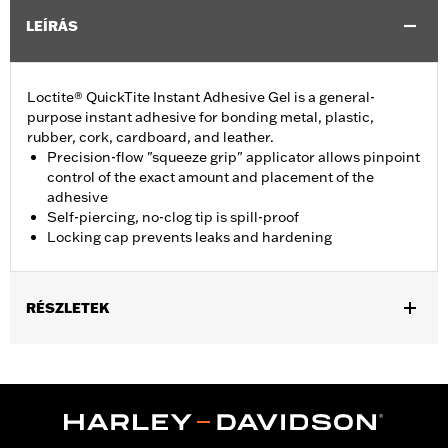
LEÍRÁS
Loctite® QuickTite Instant Adhesive Gel is a general-
purpose instant adhesive for bonding metal, plastic,
rubber, cork, cardboard, and leather.
Precision-flow "squeeze grip" applicator allows pinpoint
control of the exact amount and placement of the
adhesive
Self-piercing, no-clog tip is spill-proof
Locking cap prevents leaks and hardening
RÉSZLETEK
Sold In Units:
Each
Volume:
0.14 Ounce
WARRANTY:
,,,,,,,,,,,,,,,,,,,,,,,,,,,,,,,,,,,,,,,,,,,,,,,,,,,,,,,,,,,,,,