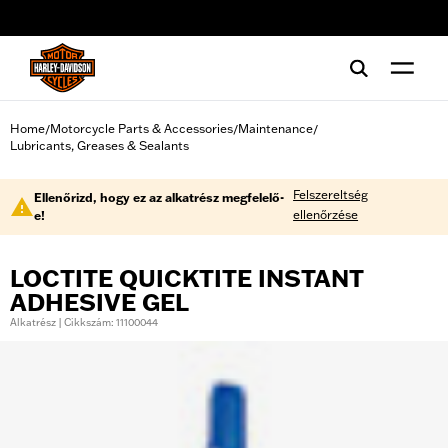
web accessibility
Home
Motorcycle Parts & Accessories
Maintenance
/
/
/
Lubricants, Greases & Sealants
Felszereltség
Ellenőrizd, hogy ez az alkatrész megfelelő-
ellenőrzése
e!
LOCTITE QUICKTITE INSTANT
ADHESIVE GEL
Alkatrész | Cikkszám: 11100044