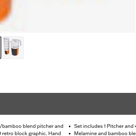
ne/bamboo blend pitcher and
Set includes 1 Pitcher and
D retro block graphic. Hand
Melamine and bamboo bl