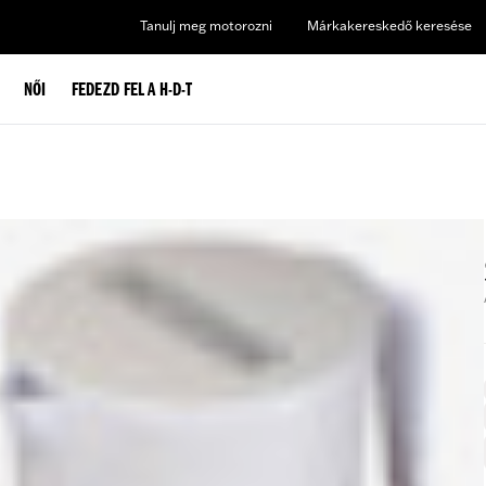
Tanulj meg motorozni
Márkakereskedő keresése
NŐI
FEDEZD FEL A H-D-T