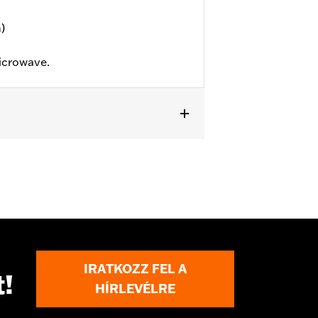
)
icrowave.
IRATKOZZ FEL A
t!
HÍRLEVÉLRE