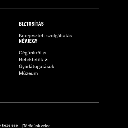
BIZTOSÍTÁS
Kiterjesztett szolgáltatás
NÉVJEGY
Cégünkről
Befektetők
Gyárlátogatások
Múzeum
k kezelése
Törődünk veled
|