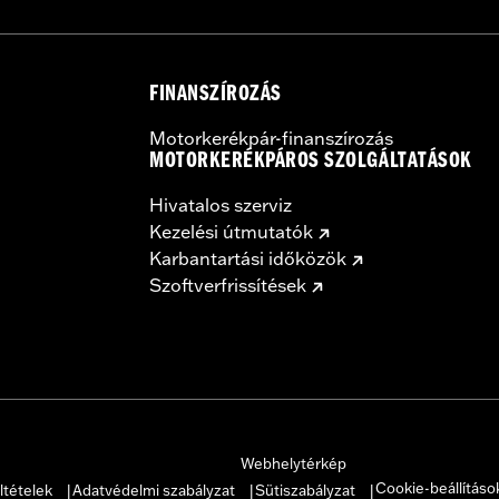
FINANSZÍROZÁS
Motorkerékpár-finanszírozás
MOTORKERÉKPÁROS SZOLGÁLTATÁSOK
Hivatalos szerviz
Kezelési útmutatók
Karbantartási időközök
Szoftverfrissítések
Webhelytérkép
Cookie-beállításo
ltételek
Adatvédelmi szabályzat
Sütiszabályzat
|
|
|