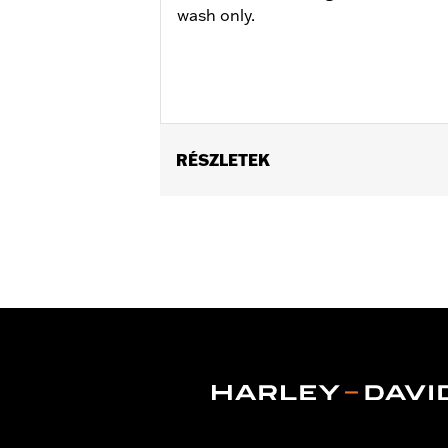
wash only.
RÉSZLETEK
Gender:
Unisex
Dimension Description:
56oz (Pitche