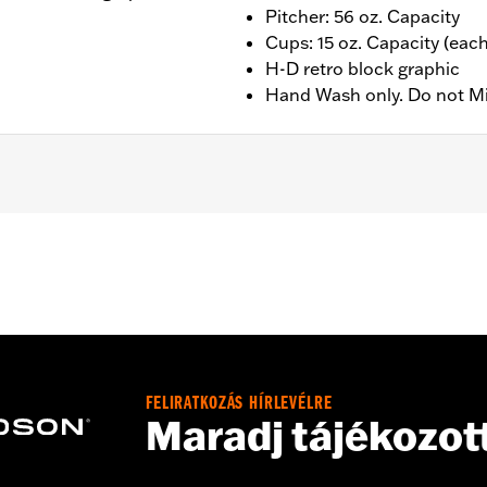
Pitcher: 56 oz. Capacity
Cups: 15 oz. Capacity (each
H-D retro block graphic
Hand Wash only. Do not M
r); 15oz (Cups)
FELIRATKOZÁS HÍRLEVÉLRE
Maradj tájékozot