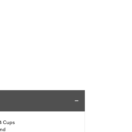
 4 Cups
end