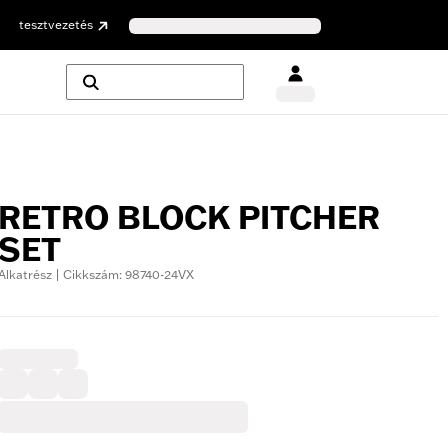
tesztvezetés
RETRO BLOCK PITCHER
SET
Alkatrész | Cikkszám: 98740-24VX