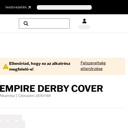
tesztvezetés
Felszereltség
Ellenőrizd, hogy ez az alkatrész
ellenőrzése
megfelelő-e!
EMPIRE DERBY COVER
Alkatrész | Cikkszám: 25701169