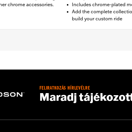
her chrome accessories.
Includes chrome-plated m
Add the complete collecti
build your custom ride
’15-later FLHTCUL and FLHTKL models. Also fits ’07-later To
P/N 25700385 or 25700438.
FELIRATKOZÁS HÍRLEVÉLRE
 installation instructions
Maradj tájékozot
,,,,,,,,,,,,,,,,,,,
e covers may require purchase of new gaskets. See dealer f