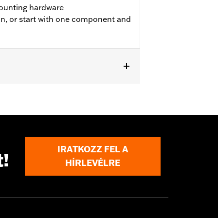
ounting hardware
on, or start with one component and
uring and Trike models equipped with
IRATKOZZ FEL A
t!
HÍRLEVÉLRE
or information.