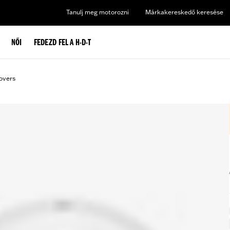
Tanulj meg motorozni
Márkakereskedő keresése
NŐI
FEDEZD FEL A H-D-T
overs