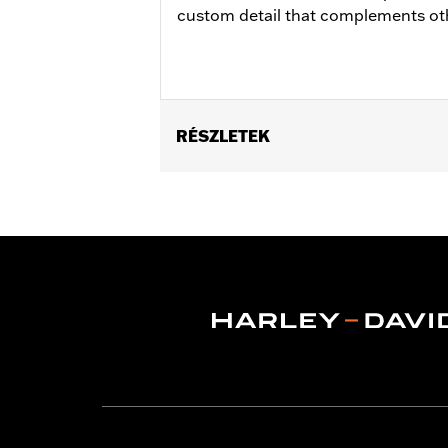
custom detail that complements ot
RÉSZLETEK
Fits ’16-later Touring and Trike and 
Narrow-Profile Outer Primary Cover 
Installation Instructions
Collection:
Empire
Sold In Units:
Each
In the Box:
Derby Cover, hardware and
WARRANTY:
,,,,,,,,,,,,,,,,,,,,,,,,,,,,,,,,,,,,,,,,,,,,,,
NOTES:
Removing and installing engin