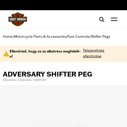
web accessibility
Home
Motorcycle Parts & Accessories
Foot Controls
Shifter Pegs
/
/
/
Felszereltség
Ellenőrizd, hogy ez az alkatrész megfelelő-
ellenőrzése
e!
ADVERSARY SHIFTER PEG
Alkatrész | Cikkszám: 33600322