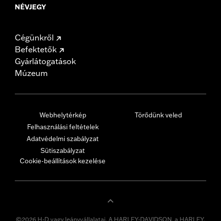
NÉVJEGY
Cégünkről
Befektetők
Gyárlátogatások
Múzeum
Webhelytérkép
Törődünk veled
Felhasználási feltételek
Adatvédelmi szabályzat
Sütiszabályzat
Cookie-beállítások kezelése
©2026 H-D vagy leányvállalatai. A HARLEY-DAVIDSON, a HARLEY,