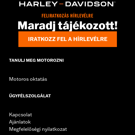
Sold In Units:
Each
In the Box:
Shifter peg and installation instructions
FELIRATKOZÁS HÍRLEVÉLRE
WARRANTY:
2 year limited warranty – Go to
www.h-
Maradj tájékozott!
d.com/warranty
for full details
IRATKOZZ FEL A HÍRLEVÉLRE
TANULJ MEG MOTOROZNI
Motoros oktatás
ÜGYFÉLSZOLGÁLAT
Kapcsolat
Ajánlatok
Megfelelőségi nyilatkozat