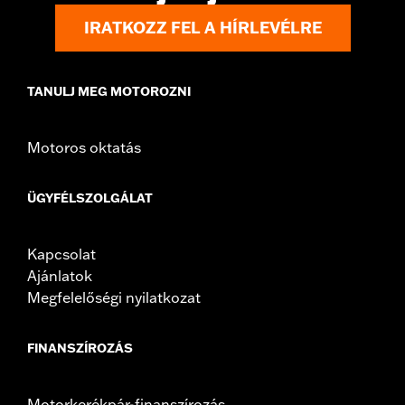
Windshield Overall Height:
4.0
IRATKOZZ FEL A HÍRLEVÉLRE
Windshield Overall Height UOM:
Inches
WARRANTY:
1 year limited warranty – Go to
www.h-
d.com/warranty
for full details
TANULJ MEG MOTOROZNI
Motoros oktatás
ÜGYFÉLSZOLGÁLAT
Kapcsolat
Ajánlatok
Megfelelőségi nyilatkozat
FINANSZÍROZÁS
Motorkerékpár-finanszírozás