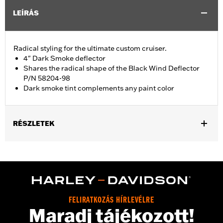
LEÍRÁS
Radical styling for the ultimate custom cruiser.
4" Dark Smoke deflector
Shares the radical shape of the Black Wind Deflector
P/N 58204-98
Dark smoke tint complements any paint color
RÉSZLETEK
Fits '96-'13 Electra Glide®, Street Glide® and Trike models. Stock
on '04 FLHTCSE models.
Sold In Units:
Each
Material:
Hard-coated Polycarbonate
Width:
19.3 Inches
FELIRATKOZÁS HÍRLEVÉLRE
In the Box:
Windshield only
Maradj tájékozott!
Material Width UOM:
Inches