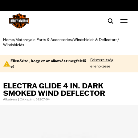
web accessibility
Home
Motorcycle Parts & Accessories
Windshields & Deflectors
/
/
/
Windshields
Felszereltség
Ellenőrizd, hogy ez az alkatrész megfelelő-
ellenőrzése
e!
ELECTRA GLIDE 4 IN. DARK
SMOKED WIND DEFLECTOR
Alkatrész | Cikkszám: 58207-04