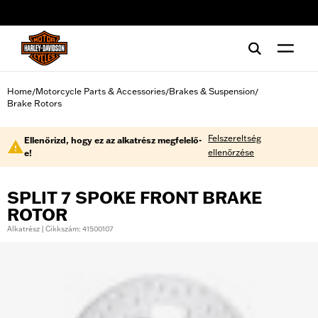
web accessibility
Home
Motorcycle Parts & Accessories
Brakes & Suspension
/
/
/
Brake Rotors
Felszereltség
Ellenőrizd, hogy ez az alkatrész megfelelő-
ellenőrzése
e!
SPLIT 7 SPOKE FRONT BRAKE
ROTOR
Alkatrész | Cikkszám: 41500107