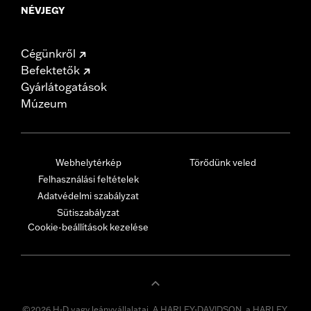
NÉVJEGY
Cégünkről
Befektetők
Gyárlátogatások
Múzeum
Webhelytérkép
Törődünk veled
Felhasználási feltételek
Adatvédelmi szabályzat
Sütiszabályzat
Cookie-beállítások kezelése
©2026 H-D vagy leányvállalatai. A HARLEY-DAVIDSON, a HARLEY,