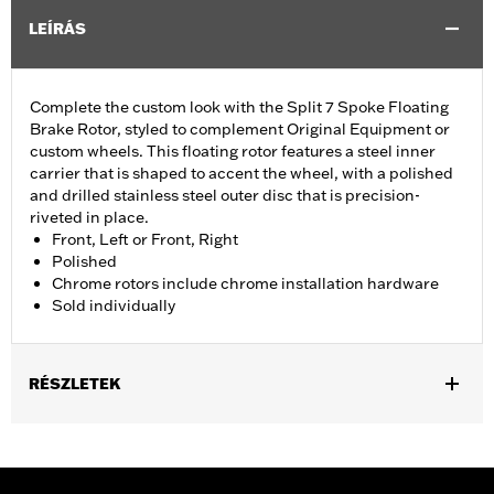
LEÍRÁS
Complete the custom look with the Split 7 Spoke Floating
Brake Rotor, styled to complement Original Equipment or
custom wheels. This floating rotor features a steel inner
carrier that is shaped to accent the wheel, with a polished
and drilled stainless steel outer disc that is precision-
riveted in place.
Front, Left or Front, Right
Polished
Chrome rotors include chrome installation hardware
Sold individually
RÉSZLETEK
Fits '14-'22 XL, '06-'17 Dyna® (except FXDLS), '15-later Softail®
(except FXSE), '08-'25 Touring (except '23-later FLHXSE,
FLTRXSE, '24-later FLHX, FLTRX, '24 FLTRXSTSE and '25-later