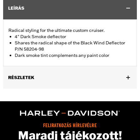
LEÍRÁS
Radical styling for the ultimate custom cruiser.
4" Dark Smoke deflector
Shares the radical shape of the Black Wind Deflector
P/N 58204-98
Dark smoke tint complements any paint color
RÉSZLETEK
Fits '96-'13 Electra Glide®, Street Glide® and Trike models. Stock
on '04 FLHTCSE models.
Sold In Units:
Each
Material:
Hard-coated Polycarbonate
Width:
19.3 Inches
FELIRATKOZÁS HÍRLEVÉLRE
In the Box:
Windshield only
Maradj tájékozott!
Material Width UOM:
Inches