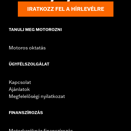
Windshield Overall Height:
4.0
IRATKOZZ FEL A HÍRLEVÉLRE
Windshield Overall Height UOM:
Inches
WARRANTY:
1 year limited warranty – Go to
www.h-
d.com/warranty
for full details
TANULJ MEG MOTOROZNI
Motoros oktatás
ÜGYFÉLSZOLGÁLAT
Kapcsolat
Ajánlatok
Megfelelőségi nyilatkozat
FINANSZÍROZÁS
Motorkerékpár-finanszírozás