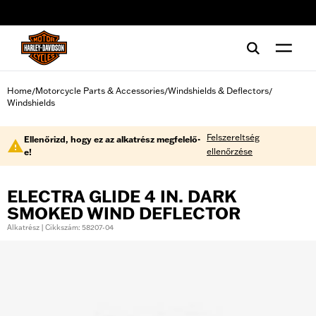
web accessibility
Home
Motorcycle Parts & Accessories
Windshields & Deflectors
/
/
/
Windshields
Felszereltség
Ellenőrizd, hogy ez az alkatrész megfelelő-
ellenőrzése
e!
ELECTRA GLIDE 4 IN. DARK
SMOKED WIND DEFLECTOR
Alkatrész | Cikkszám: 58207-04