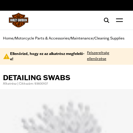
web accessibility
Home
Motorcycle Parts & Accessories
Maintenance
Cleaning Supplies
/
/
/
Felszereltség
Ellenőrizd, hogy ez az alkatrész megfelelő-
ellenőrzése
e!
DETAILING SWABS
Alkatrész | Cikkszám: 93600107