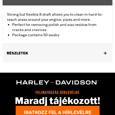
Strong but flexible 8 shaft allows you to clean in hard-to-
reach areas around your engine, pipes and more.
Perfect for removing polish and wax residue from
cracks and crevices
Package contains 50 swabs
RÉSZLETEK
Universal Fitment.
Recommended Usage:
Hard-to-reach areas near engine, pipes
and more
Sold In Units:
Each
In the Box:
50 swabs
FELIRATKOZÁS HÍRLEVÉLRE
Maradj tájékozott!
IRATKOZZ FEL A HÍRLEVÉLRE