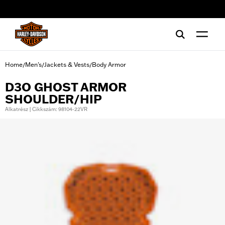
web accessibility
Home
Men's
Jackets & Vests
Body Armor
/
/
/
D3O GHOST ARMOR
SHOULDER/HIP
Alkatrész | Cikkszám: 98104-22VR