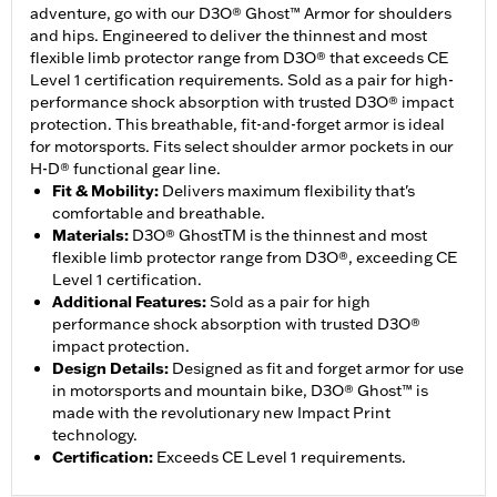
adventure, go with our D3O® Ghost™ Armor for shoulders
and hips. Engineered to deliver the thinnest and most
flexible limb protector range from D3O® that exceeds CE
Level 1 certification requirements. Sold as a pair for high-
performance shock absorption with trusted D3O® impact
protection. This breathable, fit-and-forget armor is ideal
for motorsports. Fits select shoulder armor pockets in our
H-D® functional gear line.
Fit & Mobility
:
Delivers maximum flexibility that's
comfortable and breathable.
Materials
:
D3O® GhostTM is the thinnest and most
flexible limb protector range from D3O®, exceeding CE
Level 1 certification.
Additional Features
:
Sold as a pair for high
performance shock absorption with trusted D3O®
impact protection.
Design Details
:
Designed as fit and forget armor for use
in motorsports and mountain bike, D3O® Ghost™ is
made with the revolutionary new Impact Print
technology.
Certification
:
Exceeds CE Level 1 requirements.