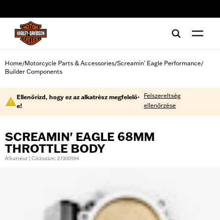
web accessibility
Home
Motorcycle Parts & Accessories
Screamin' Eagle Performance
/
/
/
Builder Components
Felszereltség
Ellenőrizd, hogy ez az alkatrész megfelelő-
ellenőrzése
e!
SCREAMIN' EAGLE 68MM
THROTTLE BODY
Alkatrész | Cikkszám: 27300194