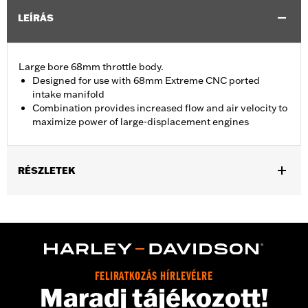
LEÍRÁS
Large bore 68mm throttle body.
Designed for use with 68mm Extreme CNC ported
intake manifold
Combination provides increased flow and air velocity to
maximize power of large-displacement engines
RÉSZLETEK
Replacement throttle for ’17-later Touring models equipped with
Screamin’ Eagle® Milwaukee-Eight Stage IV 135CI Performance
Crate engine. Compatible with all Screamin’ Eagle Milwaukee-
Eight High-Flow Air cleaners.
Installation Instructions
ECM Calibration Required:
Yes
FELIRATKOZÁS HÍRLEVÉLRE
Maradj tájékozott!
Sold In Units:
Each