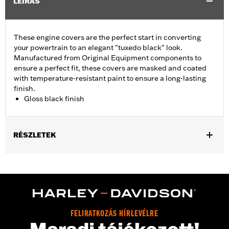
LEÍRÁS
These engine covers are the perfect start in converting
your powertrain to an elegant "tuxedo black" look.
Manufactured from Original Equipment components to
ensure a perfect fit, these covers are masked and coated
with temperature-resistant paint to ensure a long-lasting
finish.
Gloss black finish
RÉSZLETEK
Fits ’06-'17 Dyna, '07-'18 Softail (except FLSB) and ’07-'15 Touring
and Trike (except FLHTCUL and FLHTKL and ’07-'15 Touring
and Trike models equipped with Narrow-Profile Outer Primary
Cover P/N 25700385 or 25700438).
Sold In Units:
Each
In the Box:
Derby cover only
FELIRATKOZÁS HÍRLEVÉLRE
WARRANTY:
,,,,,,,,,,,,,,,,,,,,,,,,,,,,,,,,,,,,,,,,,,,,,,,,,,,,,,,,,,,,,,,,,,