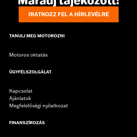
Maradj tájékozott!
NOTES:
Removing and installing engine covers may require
purchase of new gaskets. See dealer for information.
IRATKOZZ FEL A HÍRLEVÉLRE
TANULJ MEG MOTOROZNI
Motoros oktatás
ÜGYFÉLSZOLGÁLAT
Kapcsolat
Ajánlatok
Megfelelőségi nyilatkozat
FINANSZÍROZÁS