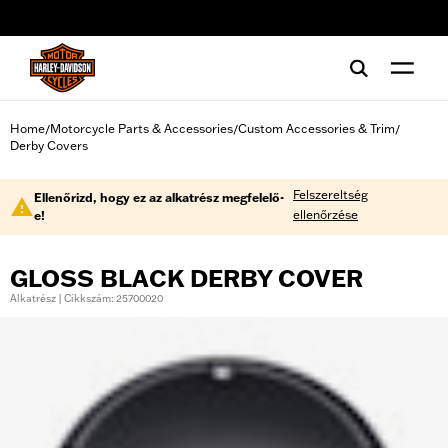
web accessibility
Home
Motorcycle Parts & Accessories
Custom Accessories & Trim
/
/
/
Derby Covers
Felszereltség
Ellenőrizd, hogy ez az alkatrész megfelelő-
ellenőrzése
e!
GLOSS BLACK DERBY COVER
Alkatrész | Cikkszám: 25700020