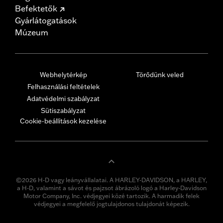
Befektetők
Gyárlátogatások
Múzeum
Webhelytérkép
Törődünk veled
Felhasználási feltételek
Adatvédelmi szabályzat
Sütiszabályzat
Cookie-beállítások kezelése
©2026 H-D vagy leányvállalatai. A HARLEY-DAVIDSON, a HARLEY,
a H-D, valamint a sávot és pajzsot ábrázoló logó a Harley-Davidson
Motor Company, Inc. védjegyei közé tartozik. A harmadik felek
védjegyei a megfelelő jogtulajdonos tulajdonát képezik.