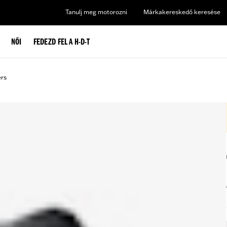
Tanulj meg motorozni
Márkakereskedő keresése
NŐI
FEDEZD FEL A H-D-T
ers