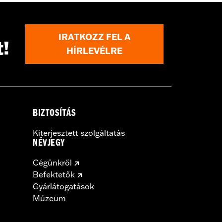
IRATKOZZ FEL A
t!
HÍRLEVÉLRE
BIZTOSÍTÁS
Kiterjesztett szolgáltatás
NÉVJEGY
Cégünkről
Befektetők
Gyárlátogatások
Múzeum