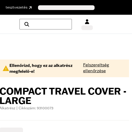
tesztvezetés
Felszereltség
Ellenőrizd, hogy ez az alkatrész
ellenőrzése
megfelelő-e!
COMPACT TRAVEL COVER -
LARGE
Alkatrész | Cikkszám: 93100073