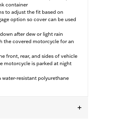
nk container
s to adjust the fit based on
age option so cover can be used
own after dew or light rain
h the covered motorcycle for an
he front, rear, and sides of vehicle
he motorcycle is parked at night
 water-resistant polyurethane
 FLHTCUTG and FLHTCUTGSE models.