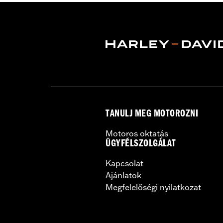
Water Resistant:
Yes
Sold In Units:
Each
Material:
Polyester with a water-resi
In the Box:
Travel cover and pouch
TANULJ MEG MOTOROZNI
Motoros oktatás
ÜGYFÉLSZOLGÁLAT
Kapcsolat
Ajánlatok
Megfelelőségi nyilatkozat