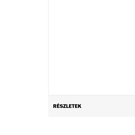
RÉSZLETEK
Fits '21-later Pan America™ and '14-
Recommended for any model with Tour
Installation Instructions