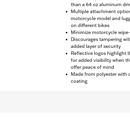
than a 64 oz aluminum dri
Multiple attachment option
motorcycle model and lugg
on different bikes
Minimize motorcycle wipe-d
Discourages tampering wit
added layer of security
Reflective logos highlight t
for added visibility when t
offer peace of mind
Made from polyester with a
coating
later Touring (except '25-later FLTRXRRSE) and '14-later
-Pak® luggage installed.