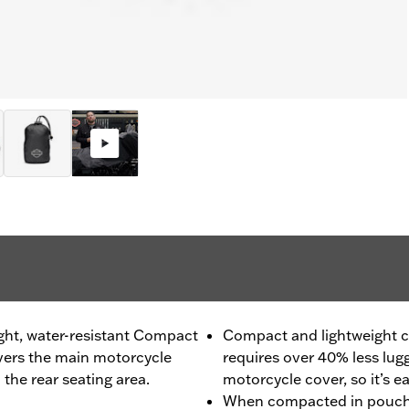
ight, water-resistant Compact
Compact and lightweight c
overs the main motorcycle
requires over 40% less lugg
the rear seating area.
motorcycle cover, so it’s e
When compacted in pouch, 