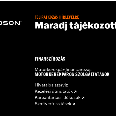
FELIRATKOZÁS HÍRLEVÉLRE
stant polyurethane coating
Maradj tájékozot
FINANSZÍROZÁS
Motorkerékpár-finanszírozás
MOTORKERÉKPÁROS SZOLGÁLTATÁSOK
Hivatalos szerviz
Kezelési útmutatók
Karbantartási időközök
Szoftverfrissítések