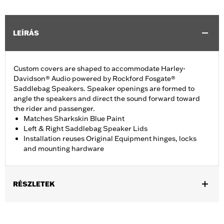
LEÍRÁS
Custom covers are shaped to accommodate Harley-
Davidson® Audio powered by Rockford Fosgate®
Saddlebag Speakers. Speaker openings are formed to
angle the speakers and direct the sound forward toward
the rider and passenger.
Matches Sharkskin Blue Paint
Left & Right Saddlebag Speaker Lids
Installation reuses Original Equipment hinges, locks
and mounting hardware
RÉSZLETEK
Fits ’23-later FLHXSE and FLTRXSE, '24-later FLHX, FLTRX, and
FLTRXSTSE, '25-later FLHXU, '26-later FLHXL, FLHXLSE,