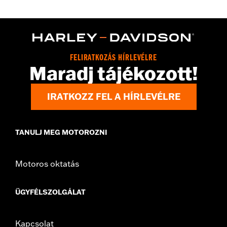
FLHXLSE and FLTRXL models equipped with Harley-Davidson
Audio powered by Rockford Fosgate Saddlebag Speaker Kit P/N
76001291, 76001292, or 76001299.
Sold Separately:
Saddlebag Speaker Kit
Sold In Units:
Pair
FELIRATKOZÁS HÍRLEVÉLRE
In the Box:
Left & Right Saddlebag Speaker Lids only
Maradj tájékozott!
IRATKOZZ FEL A HÍRLEVÉLRE
TANULJ MEG MOTOROZNI
Motoros oktatás
ÜGYFÉLSZOLGÁLAT
Kapcsolat