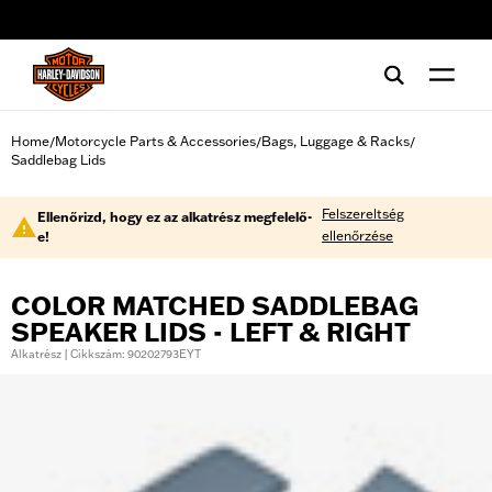
web accessibility
Home
Motorcycle Parts & Accessories
Bags, Luggage & Racks
/
/
/
Saddlebag Lids
Felszereltség
Ellenőrizd, hogy ez az alkatrész megfelelő-
ellenőrzése
e!
COLOR MATCHED SADDLEBAG
SPEAKER LIDS - LEFT & RIGHT
Alkatrész | Cikkszám: 90202793EYT