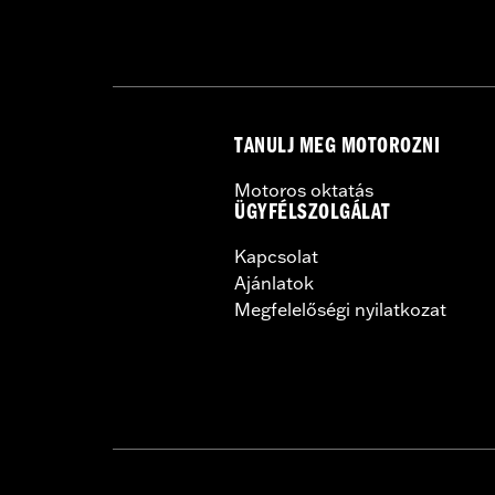
Sold Separately:
Backrest Pad, Moun
Height:
10.7 Inches
Sold In Units:
Each
Length:
21.6 Inches
Width:
25.9 Inches
TANULJ MEG MOTOROZNI
In the Box:
Tour-Pak and installation 
Motoros oktatás
ÜGYFÉLSZOLGÁLAT
Kapcsolat
Ajánlatok
Megfelelőségi nyilatkozat