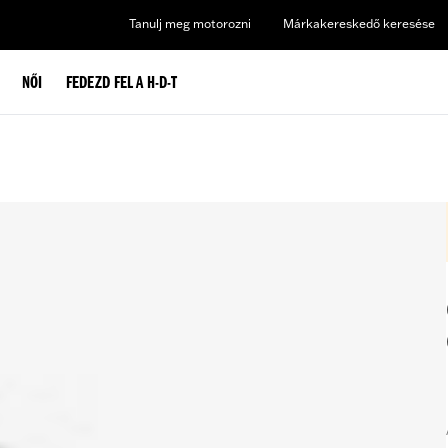
Tanulj meg motorozni
Márkakereskedő keresése
NŐI
FEDEZD FEL A H-D-T