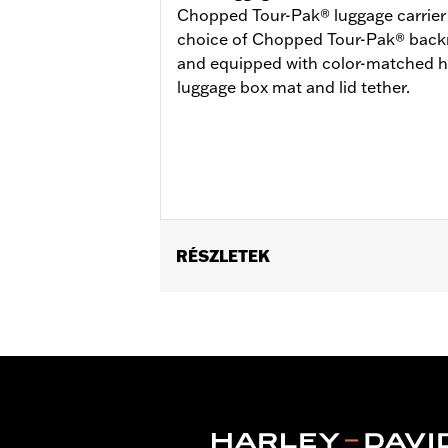
Chopped Tour-Pak® luggage carrier is
choice of Chopped Tour-Pak® backre
and equipped with color-matched h
luggage box mat and lid tether.
RÉSZLETEK
Fits ’14-later Road King®, Road Glide
Does not fit FLRT models. Separate 
Docking Hardware is required. Separa
‘24-later FLHX, FLTRX, FLTRXSTSE a
'26 FLHXSTSE models require the addi
not use Chopped Tour-Pak.
Capacity:
3285 Cubic inch