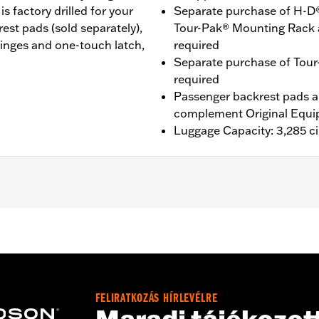
 factory drilled for your
Separate purchase of H-D
st pads (sold separately),
Tour-Pak® Mounting Rack 
inges and one-touch latch,
required
Separate purchase of Tour
required
Passenger backrest pads ar
complement Original Equi
Luggage Capacity: 3,285 ci
® (except '25-later FLTRXRRSE), Street Glide®, Electra Gli
purchase of H-D® Detachables™ Two-Up or Solo Tour-Pak® 
te purchase of Tour-Pak Lock Kit P/N 90300030 is require
nd '26 FLHXSTSE require the separate purchase of Spacer
tional purchase of Detachable Conversion Hardware Kit P/N
FELIRATKOZÁS HÍRLEVÉLRE