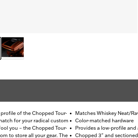
m profile of the Chopped Tour-
Matches Whiskey Neat/Rav
 match for your radical custom
Color-matched hardware
 fool you – the Chopped Tour-
Provides a low-profile and 
om to store all your gear. The
Chopped 3" and sectioned f