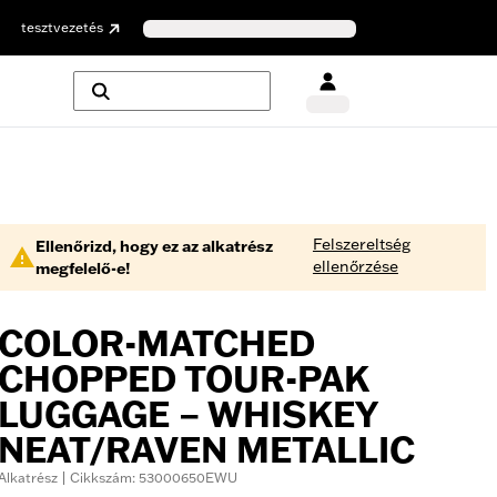
tesztvezetés
Felszereltség
Ellenőrizd, hogy ez az alkatrész
ellenőrzése
megfelelő-e!
COLOR-MATCHED
CHOPPED TOUR-PAK
LUGGAGE – WHISKEY
NEAT/RAVEN METALLIC
Alkatrész | Cikkszám: 53000650EWU