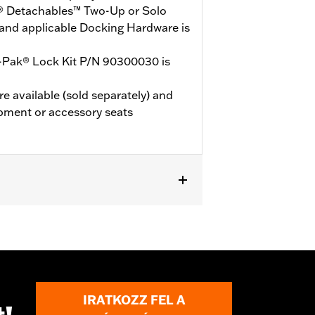
® Detachables™ Two-Up or Solo
and applicable Docking Hardware is
-Pak® Lock Kit P/N 90300030 is
e available (sold separately) and
pment or accessory seats
de® Standard, and select CVO™ models.
Mounting Rack and applicable
d. ’23-later FLHXSE and FLTRXSE, and
 Kit P/N 53001105A. FLTRXSTSE and
 54000383. '26 limited vehicles will
IRATKOZZ FEL A