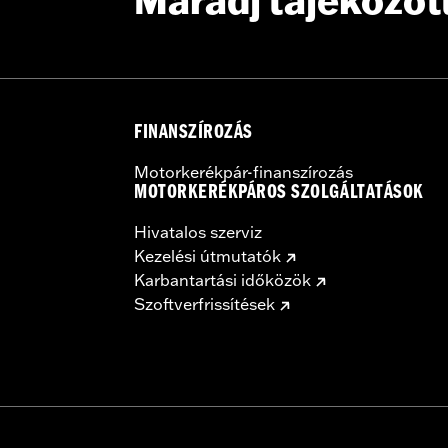
Maradj tájékozot
ting Rack, Lock Kit
FINANSZÍROZÁS
instructions
Motorkerékpár-finanszírozás
MOTORKERÉKPÁROS SZOLGÁLTATÁSOK
Hivatalos szerviz
Kezelési útmutatók
Karbantartási időközök
Szoftverfrissítések