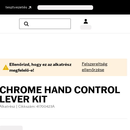
tesztvezetés
Felszereltség
Ellenőrizd, hogy ez az alkatrész
ellenőrzése
megfelelő-e!
CHROME HAND CONTROL
LEVER KIT
Alkatrész | Cikkszám: 41700423A