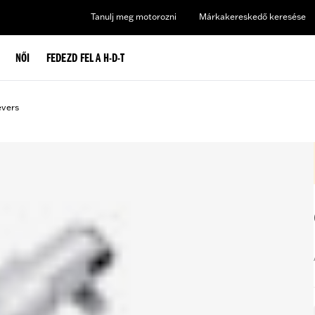
Tanulj meg motorozni
Márkakereskedő keresése
NŐI
FEDEZD FEL A H-D-T
evers