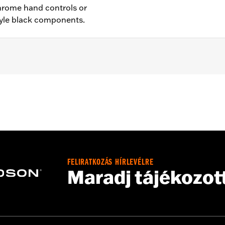
hrome hand controls or
yle black components.
ch anti-rattle clip, new pivot bushing
– Go to
www.h-d.com/warranty
for full details
FELIRATKOZÁS HÍRLEVÉLRE
Maradj tájékozot