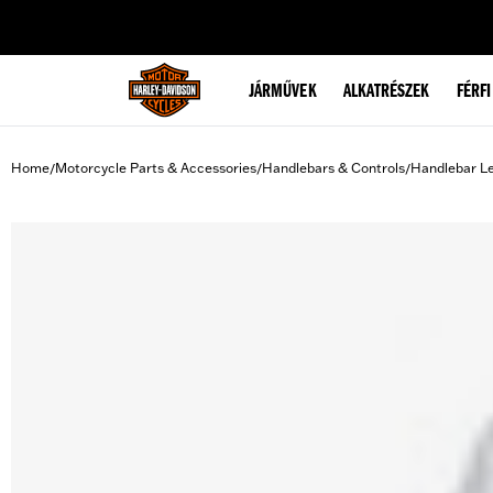
web accessibility
JÁRMŰVEK
ALKATRÉSZEK
FÉRFI
Home
Motorcycle Parts & Accessories
Handlebars & Controls
Handlebar L
/
/
/