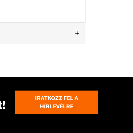
IRATKOZZ FEL A
t!
HÍRLEVÉLRE