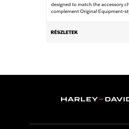
designed to match the accessory c
complement Original Equipment-st
RÉSZLETEK
Fits '17-'18 Trike models.
Installation Instructions
Sold In Units:
Pair
Material:
Aluminum
In the Box:
Brake & clutch levers, clut
WARRANTY:
1 year limited warranty 