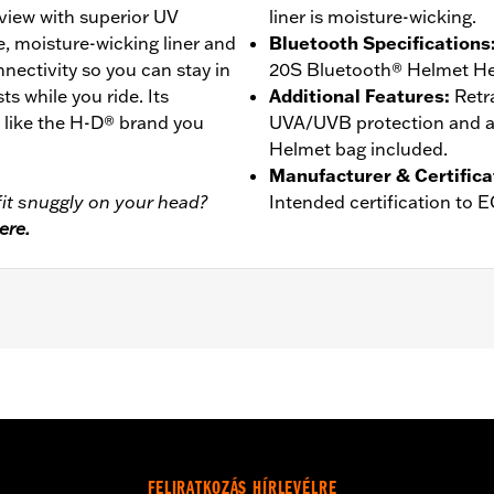
view with superior UV
liner is moisture-wicking.
e, moisture-wicking liner and
Bluetooth Specifications
ctivity so you can stay in
20S Bluetooth® Helmet He
ts while you ride. Its
Additional Features
:
Retr
t like the H-D® brand you
UVA/UVB protection and an
Helmet bag included.
Manufacturer & Certifica
it snuggly on your head?
Intended certification to 
ere.
er
,
Moisture Wicking
- Go to
www.h-d.com/warranty
for full details
FELIRATKOZÁS HÍRLEVÉLRE