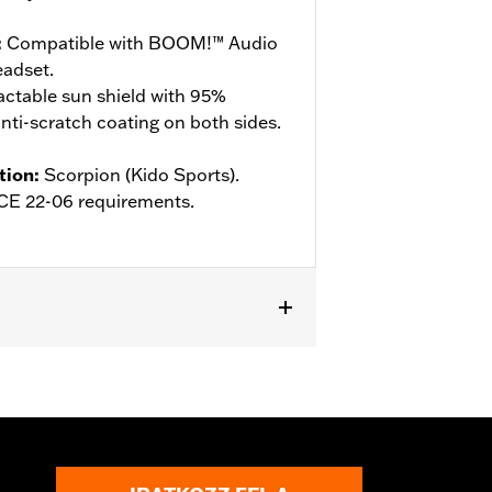
:
Compatible with BOOM!™ Audio
adset.
actable sun shield with 95%
ti-scratch coating on both sides.
tion
:
Scorpion (Kido Sports).
ECE 22-06 requirements.