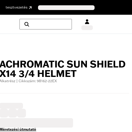
tesztvezetés
ACHROMATIC SUN SHIELD
X14 3/4 HELMET
Alkatrész | Cikkszám: 98162-22EX
Méretezési útmutató