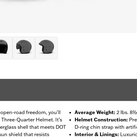
 open-road freedom, you’ll
Average Weight
:
2 lbs. 8½
 Three-Quarter Helmet. It’s
Helmet Construction
:
Pre
erglass shell that meets DOT
D-ring chin strap with artifi
un shield that resists
Interior & Linings
:
Luxurio