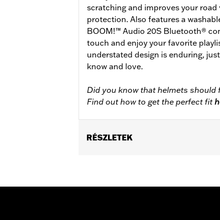
scratching and improves your road 
protection. Also features a washabl
BOOM!™ Audio 20S Bluetooth® conne
touch and enjoy your favorite playlis
understated design is enduring, jus
know and love.
Did you know that helmets should f
Find out how to get the perfect fit
h
RÉSZLETEK
Gender:
Unisex
Functional Features:
Removable Lin
WARRANTY:
2 year limited warranty 
Origin:
Imported