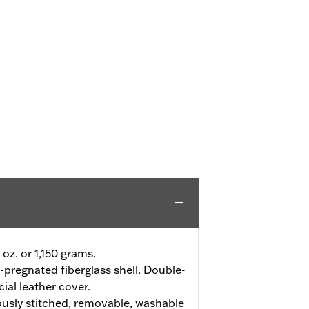
 oz. or 1,150 grams.
-pregnated fiberglass shell. Double-
cial leather cover.
usly stitched, removable, washable