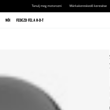
Tanulj meg motorozni
Márkakereskedő keresése
NŐI
FEDEZD FEL A H-D-T