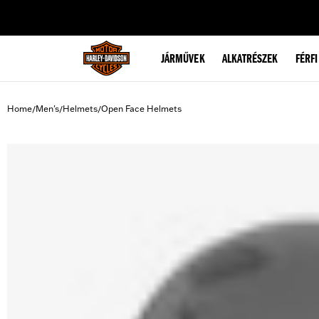
web accessibility
JÁRMŰVEK
ALKATRÉSZEK
FÉRFI
Home
Men's
Helmets
Open Face Helmets
/
/
/