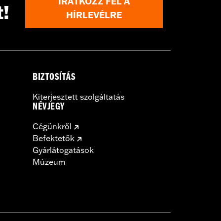
IRATKOZZ FEL A
t!
HÍRLEVÉLRE
BIZTOSÍTÁS
Kiterjesztett szolgáltatás
NÉVJEGY
Cégünkről
Befektetők
Gyárlátogatások
Múzeum