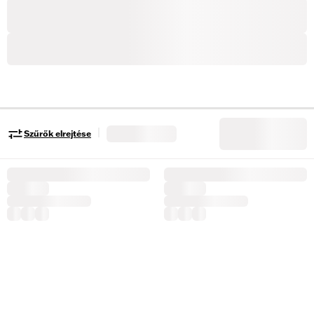
|
Szűrők elrejtése