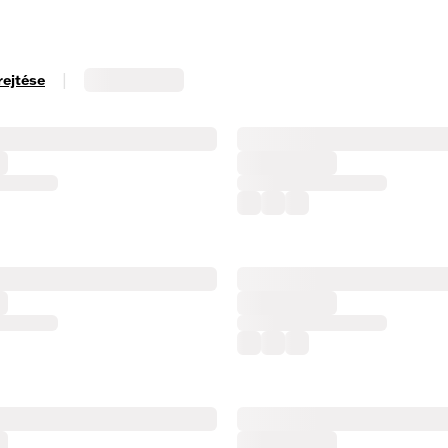
|
rejtése