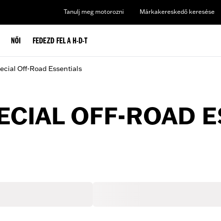
Tanulj meg motorozni
Márkakereskedő keresése
NŐI
FEDEZD FEL A H-D-T
cial Off-Road Essentials
ECIAL OFF-ROAD 