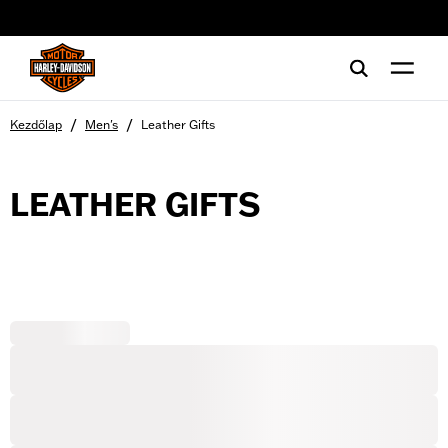
web accessibility
/
/
Kezdőlap
Men's
Leather Gifts
LEATHER GIFTS