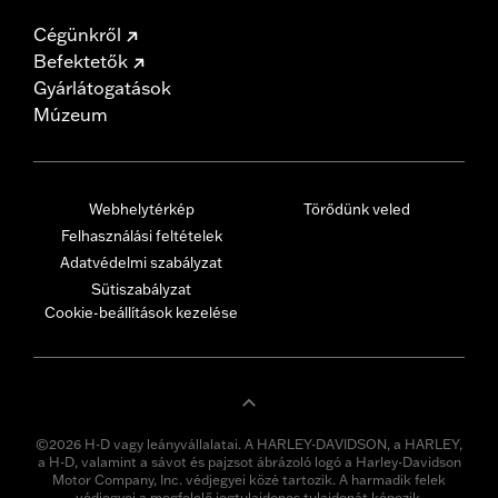
Cégünkről
Befektetők
Gyárlátogatások
Múzeum
Webhelytérkép
Törődünk veled
Felhasználási feltételek
Adatvédelmi szabályzat
Sütiszabályzat
Cookie-beállítások kezelése
©2026 H-D vagy leányvállalatai. A HARLEY-DAVIDSON, a HARLEY,
a H-D, valamint a sávot és pajzsot ábrázoló logó a Harley-Davidson
Motor Company, Inc. védjegyei közé tartozik. A harmadik felek
védjegyei a megfelelő jogtulajdonos tulajdonát képezik.