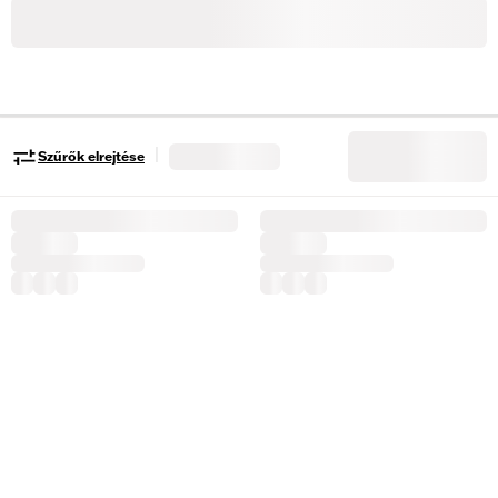
|
Szűrők elrejtése