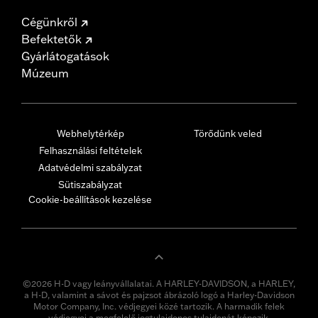
Cégünkről
Befektetők
Gyárlátogatások
Múzeum
Webhelytérkép
Törődünk veled
Felhasználási feltételek
Adatvédelmi szabályzat
Sütiszabályzat
Cookie-beállítások kezelése
©2026 H-D vagy leányvállalatai. A HARLEY-DAVIDSON, a HARLEY,
a H-D, valamint a sávot és pajzsot ábrázoló logó a Harley-Davidson
Motor Company, Inc. védjegyei közé tartozik. A harmadik felek
védjegyei a megfelelő jogtulajdonos tulajdonát képezik.