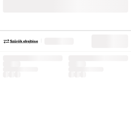
|
Szűrők elrejtése