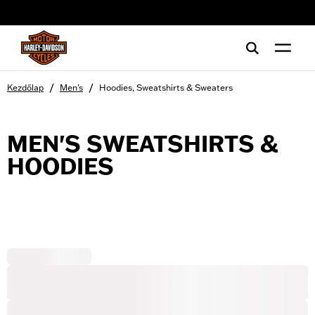
web accessibility
/
/
Kezdőlap
Men's
Hoodies, Sweatshirts & Sweaters
MEN'S SWEATSHIRTS &
HOODIES