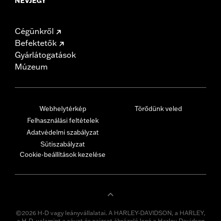
NÉVJEGY
Cégünkről
Befektetők
Gyárlátogatások
Múzeum
Webhelytérkép
Törődünk veled
Felhasználási feltételek
Adatvédelmi szabályzat
Sütiszabályzat
Cookie-beállítások kezelése
©2026 H-D vagy leányvállalatai. A HARLEY-DAVIDSON, a HARLEY,
a H-D, valamint a sávot és pajzsot ábrázoló logó a Harley-Davidson