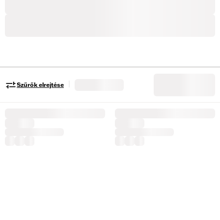
|
Szűrők elrejtése