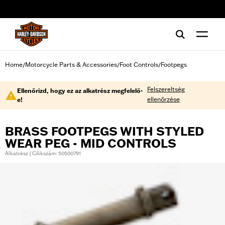
web accessibility
Home
Motorcycle Parts & Accessories
Foot Controls
Footpegs
/
/
/
Felszereltség
Ellenőrizd, hogy ez az alkatrész megfelelő-
ellenőrzése
e!
BRASS FOOTPEGS WITH STYLED
WEAR PEG - MID CONTROLS
Alkatrész | Cikkszám: 50500791