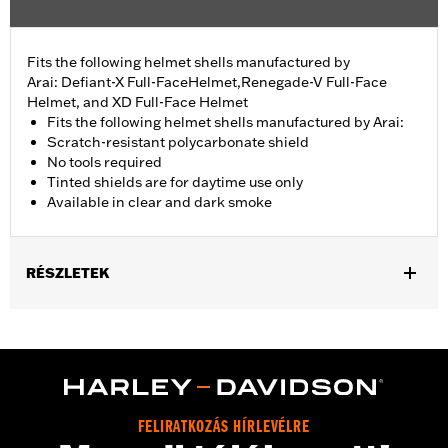
Fits the following helmet shells manufactured by
Arai: Defiant-X Full-FaceHelmet,Renegade-V Full-Face
Helmet, and XD Full-Face Helmet
Fits the following helmet shells manufactured by Arai:
Scratch-resistant polycarbonate shield
No tools required
Tinted shields are for daytime use only
Available in clear and dark smoke
RÉSZLETEK
Gender:
Unisex
Collection:
Genuine Motorclothes
WARRANTY:
1 year limited warranty – Go to
www.h-
d.com/warranty
for full details
FELIRATKOZÁS HÍRLEVÉLRE