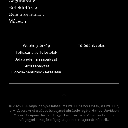
Cégünkről
Befektetők
Gyárlátogatások
Múzeum
Webhelytérkép
Törődünk veled
Felhasználási feltételek
Adatvédelmi szabályzat
Sütiszabályzat
Cookie-beállítások kezelése
©2026 H-D vagy leányvállalatai. A HARLEY-DAVIDSON, a HARLEY,
a H-D, valamint a sávot és pajzsot ábrázoló logó a Harley-Davidson
Motor Company, Inc. védjegyei közé tartozik. A harmadik felek
védjegyei a megfelelő jogtulajdonos tulajdonát képezik.