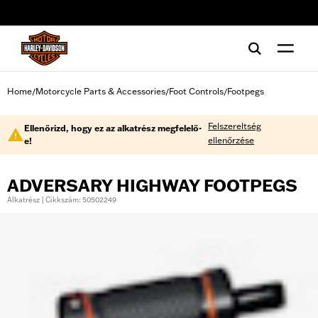
web accessibility
Home
Motorcycle Parts & Accessories
Foot Controls
Footpegs
/
/
/
Felszereltség
Ellenőrizd, hogy ez az alkatrész megfelelő-
ellenőrzése
e!
ADVERSARY HIGHWAY FOOTPEGS
Alkatrész | Cikkszám: 50502249