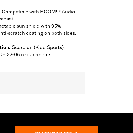
:
Compatible with BOOM!™ Audio
adset.
actable sun shield with 95%
ti-scratch coating on both sides.
tion
:
Scorpion (Kido Sports).
ECE 22-06 requirements.