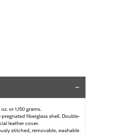
 oz. or 1,150 grams.
-pregnated fiberglass shell. Double-
cial leather cover.
usly stitched, removable, washable