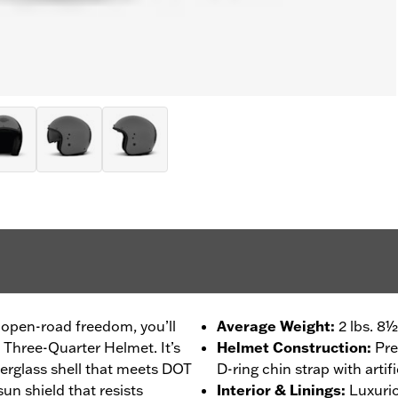
 open-road freedom, you’ll
Average Weight
:
2 lbs. 8½
 Three-Quarter Helmet. It’s
Helmet Construction
:
Pre
erglass shell that meets DOT
D-ring chin strap with artifi
un shield that resists
Interior & Linings
:
Luxurio