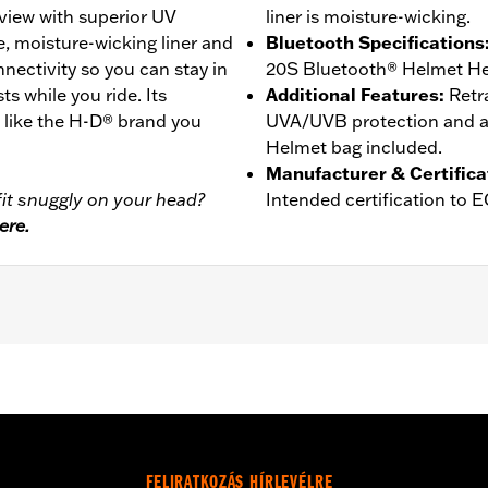
view with superior UV
liner is moisture-wicking.
e, moisture-wicking liner and
Bluetooth Specifications
ctivity so you can stay in
20S Bluetooth® Helmet He
ts while you ride. Its
Additional Features
:
Retr
t like the H-D® brand you
UVA/UVB protection and an
Helmet bag included.
Manufacturer & Certifica
it snuggly on your head?
Intended certification to 
ere.
er
,
Moisture Wicking
- Go to
www.h-d.com/warranty
for full details
FELIRATKOZÁS HÍRLEVÉLRE