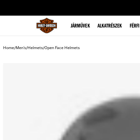
web accessibility
JÁRMŰVEK
ALKATRÉSZEK
FÉRFI
Home
Men's
Helmets
Open Face Helmets
/
/
/