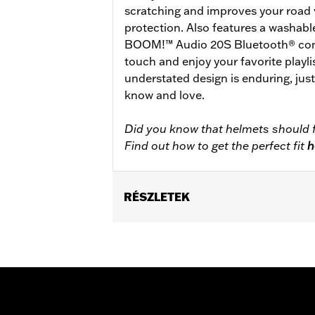
scratching and improves your road 
protection. Also features a washabl
BOOM!™ Audio 20S Bluetooth® conne
touch and enjoy your favorite playlis
understated design is enduring, jus
know and love.
Did you know that helmets should f
Find out how to get the perfect fit
h
RÉSZLETEK
Gender:
Unisex
Functional Features:
Removable Lin
WARRANTY:
2 year limited warranty 
Origin:
Imported