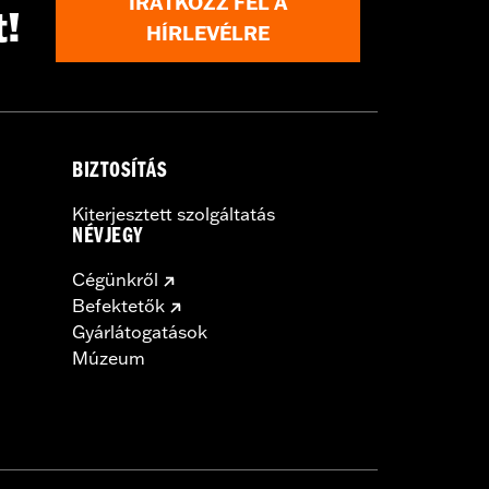
IRATKOZZ FEL A
t!
HÍRLEVÉLRE
BIZTOSÍTÁS
Kiterjesztett szolgáltatás
NÉVJEGY
Cégünkről
Befektetők
Gyárlátogatások
Múzeum