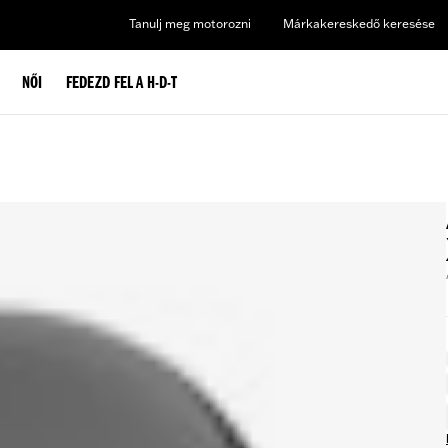
Tanulj meg motorozni
Márkakereskedő keresése
NŐI
FEDEZD FEL A H-D-T