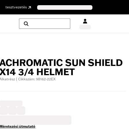
tesztvezetés
ACHROMATIC SUN SHIELD
X14 3/4 HELMET
Alkatrész | Cikkszám: 98162-22EX
Méretezési útmutató