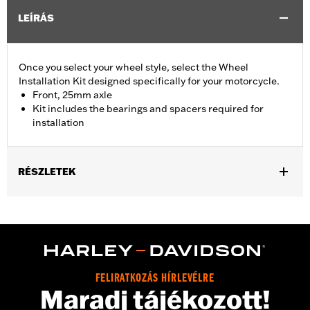
LEÍRÁS
Once you select your wheel style, select the Wheel
Installation Kit designed specifically for your motorcycle.
Front, 25mm axle
Kit includes the bearings and spacers required for
installation
RÉSZLETEK
Fits '15-later XG (except XG750A), '08-later XL without ABS
brakes and '13-'17 FXSB models without ABS brakes.
Position On Bike:
Front
Sold In Units:
Each
In the Box:
Bearings, spacers and instruction sheet
FELIRATKOZÁS HÍRLEVÉLRE
WARRANTY:
1 year limited warranty – Go to
www.h-
Maradj tájékozott!
d.com/warranty
for full details