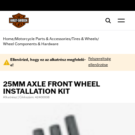
web accessibility
Home
Motorcycle Parts & Accessories
Tires & Wheels
/
/
/
Wheel Components & Hardware
Felszereltség
Ellenőrizd, hogy ez az alkatrész megfelelő-
ellenőrzése
e!
25MM AXLE FRONT WHEEL
INSTALLATION KIT
Alkatrész | Cikkszám: 42400008