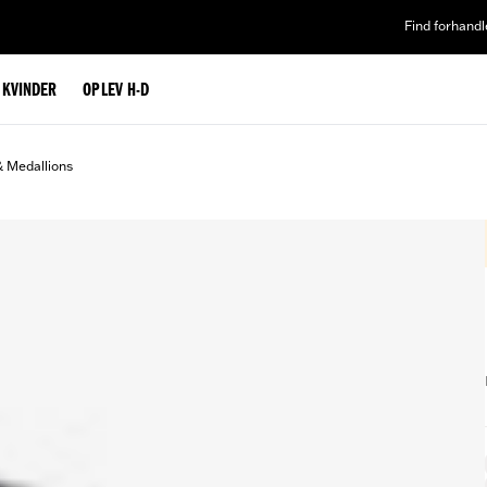
Find forhandl
L KVINDER
OPLEV H-D
& Medallions