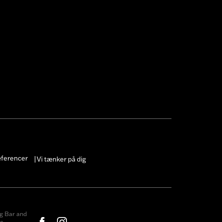
æferencer
Vi tænker på dig
|
g Bar and
c.