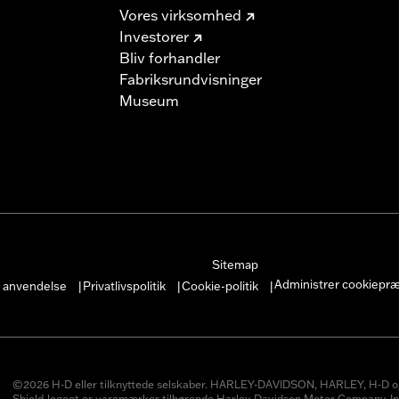
Vores virksomhed
Investorer
Bliv forhandler
Fabriksrundvisninger
Museum
Sitemap
Administrer cookiepr
r anvendelse
Privatlivspolitik
Cookie-politik
|
|
|
©2026 H-D eller tilknyttede selskaber. HARLEY-DAVIDSON, HARLEY, H-D o
Shield-logoet er varemærker tilhørende Harley-Davidson Motor Company, In