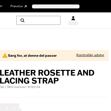
er
Prøvetur
Kontrollér udstyr
Sørg for, at denne del passer
LEATHER ROSETTE AND
LACING STRAP
Del | SKU-nummer: 91722-04