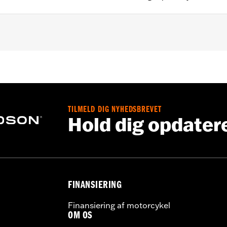
TILMELD DIG NYHEDSBREVET
Hold dig opdater
g strap
– Go to
www.h-d.com/warranty
for full details
FINANSIERING
Finansiering af motorcykel
OM OS