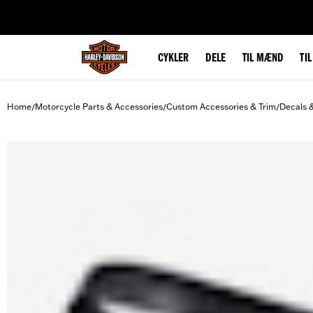
web accessibility
CYKLER
DELE
TIL MÆND
TI
Home
Motorcycle Parts & Accessories
Custom Accessories & Trim
Decals 
/
/
/