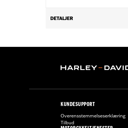
DETALJER
Universal fitment.
Installation Instructions
Water Resistant:
No
Sold Separately:
Conchos
Sold In Units:
Each
Material:
Leather
In the Box:
1 leather rosette and lacin
WARRANTY:
1 year limited warranty 
KUNDESUPPORT
Overensstemmelseserklæring
Tilbud