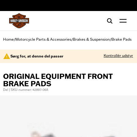
web accessibility
Home
Motorcycle Parts & Accessories
Brakes & Suspension
Brake Pads
/
/
/
Kontrollér udstyr
Sørg for, at denne del passer
ORIGINAL EQUIPMENT FRONT
BRAKE PADS
Del | SKU-nummer: 42897-06A