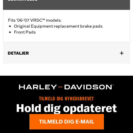
Fits '06-'07 VRSC™ models.
Original Equipment replacement brake pads
Front Pads
DETALJER
Fits '06-'07 VRSC™ models.
Position On Bike:
Front
Sold In Units:
Pair
In the Box:
One set of brake pads
TILMELD DIG NYHEDSBREVET
Hold dig opdateret
TILMELD DIG E-MAIL