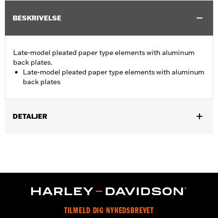
BESKRIVELSE
Late-model pleated paper type elements with aluminum
back plates.
Late-model pleated paper type elements with aluminum
back plates
DETALJER
Fits '06-'10 FLHTCUSE models.
Sold In Units:
Each
In the Box:
Air filter only
WARRANTY:
1 year limited warranty – Go to
www.h-
d.com/warranty
for full details
TILMELD DIG NYHEDSBREVET