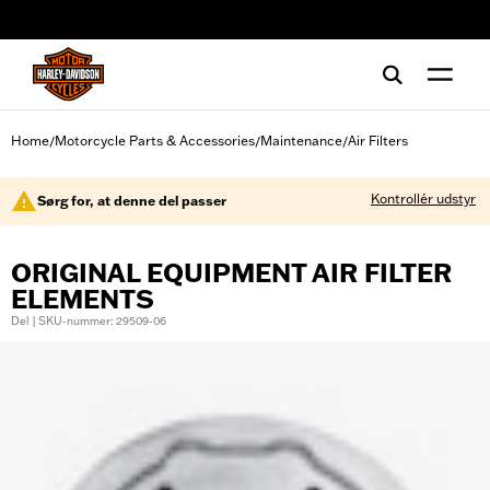
web accessibility
Home
Motorcycle Parts & Accessories
Maintenance
Air Filters
/
/
/
Kontrollér udstyr
Sørg for, at denne del passer
ORIGINAL EQUIPMENT AIR FILTER
ELEMENTS
Del | SKU-nummer: 29509-06