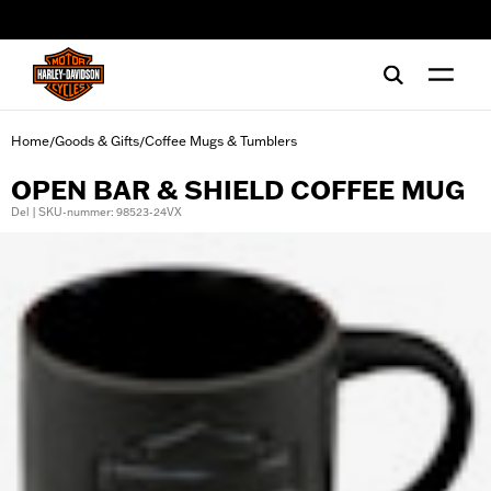
web accessibility
Home
Goods & Gifts
Coffee Mugs & Tumblers
/
/
OPEN BAR & SHIELD COFFEE MUG
Del | SKU-nummer: 98523-24VX