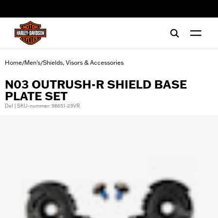
web accessibility
Home
Men's
Shields, Visors & Accessories
/
/
N03 OUTRUSH-R SHIELD BASE
PLATE SET
Del | SKU-nummer: 98651-23VR