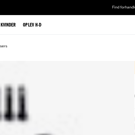
Find forhandl
L KVINDER
OPLEV H-D
sers