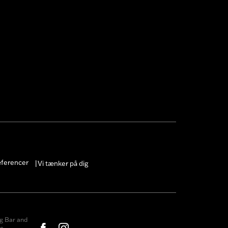
æferencer
Vi tænker på dig
|
g Bar and
c.