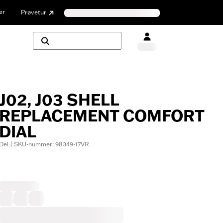
er
Prøvetur
J02, J03 SHELL
REPLACEMENT COMFORT
DIAL
Del | SKU-nummer: 98349-17VR