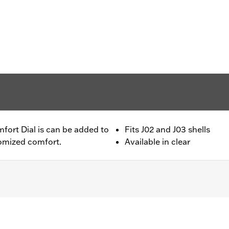
fort Dial is can be added to
Fits J02 and J03 shells
tomized comfort.
Available in clear
– Go to
www.h-d.com/warranty
for full details