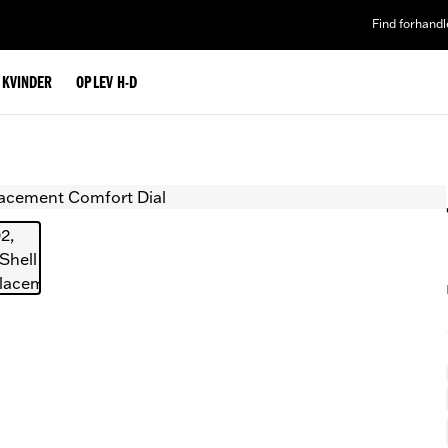
Find forhandl
L KVINDER
OPLEV H-D