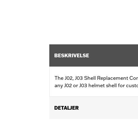
BESKRIVELSE
The J02, J03 Shell Replacement Com
any J02 or J03 helmet shell for cus
DETALJER
Gender:
Unisex
Collection:
Genuine Motorclothes
WARRANTY:
90 day limited warranty 