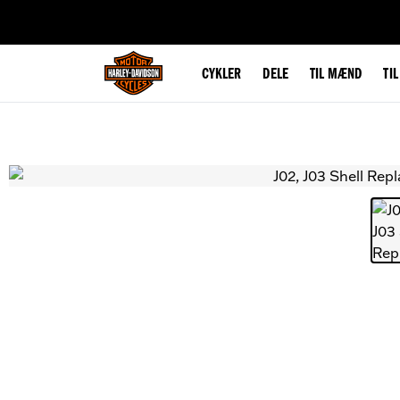
web accessibility
CYKLER
DELE
TIL MÆND
TI