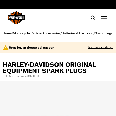
web accessibility
Home
Motorcycle Parts & Accessories
Batteries & Electrical
Spark Plugs
/
/
/
Kontrollér udstyr
Sørg for, at denne del passer
HARLEY-DAVIDSON ORIGINAL
EQUIPMENT SPARK PLUGS
Del | SKU-nummer: 31600190