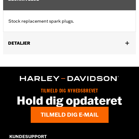
Stock replacement spark plugs.
DETALJER
Fits '21-later Revolution Max engine-equipped models.
Sold In Units:
Each
TILMELD DIG NYHEDSBREVET
Hold dig opdateret
TILMELD DIG E-MAIL
KUNDESUPPORT