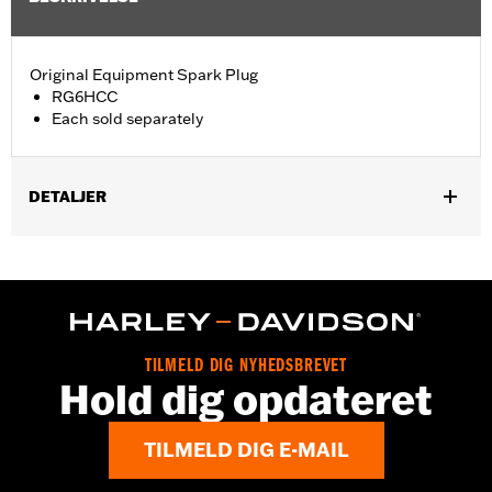
Original Equipment Spark Plug
RG6HCC
Each sold separately
DETALJER
Fits '15-'21 XG models and '17-later Milwaukee-Eight® engine
equipped models.
Sold In Units:
Each
In the Box:
1 spark plug
WARRANTY:
1 year limited warranty – Go to
www.h-
TILMELD DIG NYHEDSBREVET
d.com/warranty
for full details
Hold dig opdateret
TILMELD DIG E-MAIL