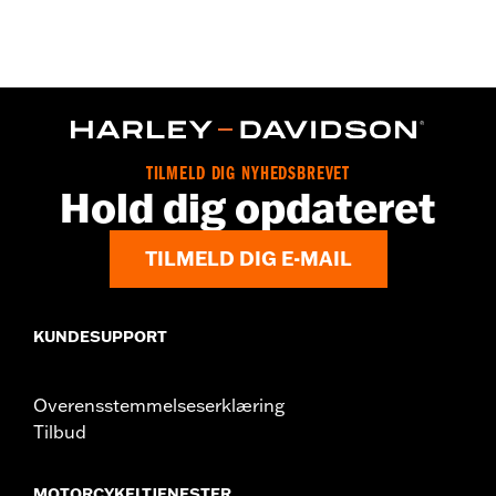
Gender:
Men
,
,
Functional Features:
Touchscreen Compatible
Reflective
Pre-
Curved Fingers
WARRANTY:
2 year limited warranty - Go to
www.h-
d.com/warranty
for full details
Origin:
Imported
TILMELD DIG NYHEDSBREVET
Hold dig opdateret
TILMELD DIG E-MAIL
KUNDESUPPORT
Overensstemmelseserklæring
Tilbud
MOTORCYKELTJENESTER