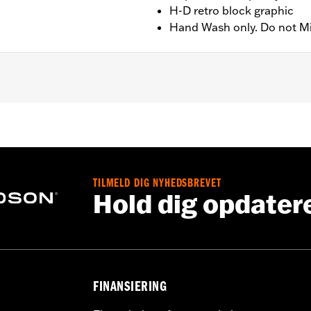
H-D retro block graphic
Hand Wash only. Do not M
r); 15oz (Cups)
TILMELD DIG NYHEDSBREVET
Hold dig opdater
FINANSIERING