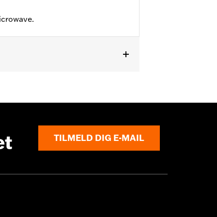
icrowave.
et
TILMELD DIG E-MAIL