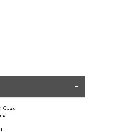
 4 Cups
end
)