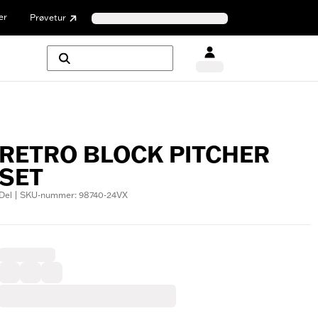
er
Prøvetur
RETRO BLOCK PITCHER
SET
Del | SKU-nummer: 98740-24VX