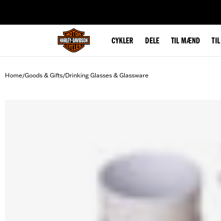
web accessibility
CYKLER
DELE
TIL MÆND
TI
Home
Goods & Gifts
Drinking Glasses & Glassware
/
/