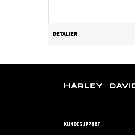
DETALJER
Gender:
Unisex
Dimension Description:
56oz (Pitche
KUNDESUPPORT