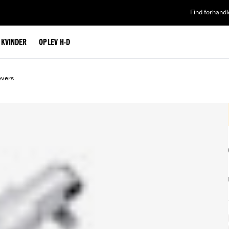
Find forhandl
L KVINDER
OPLEV H-D
evers