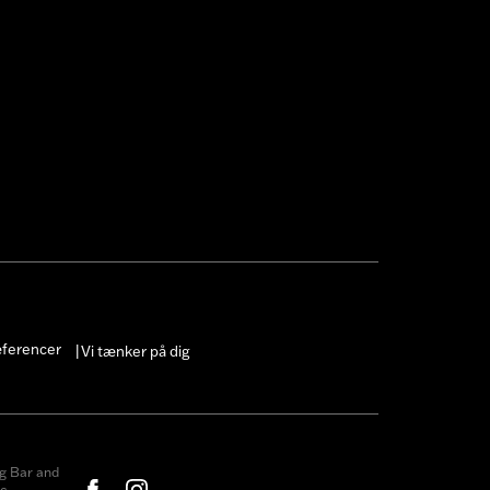
æferencer
Vi tænker på dig
|
g Bar and
c.