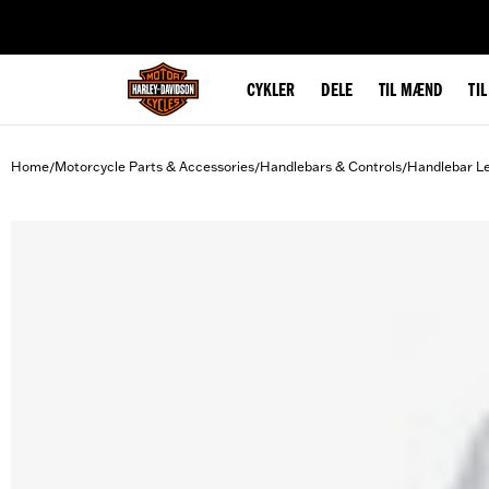
web accessibility
CYKLER
DELE
TIL MÆND
TI
Home
Motorcycle Parts & Accessories
Handlebars & Controls
Handlebar L
/
/
/