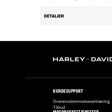
DETALJER
Fits '17-'18 Trike models.
Installation Instructions
Sold In Units:
Pair
Material:
Aluminum
In the Box:
Brake & clutch levers, clut
WARRANTY:
1 year limited warranty 
KUNDESUPPORT
Overensstemmelseserklæring
Tilbud