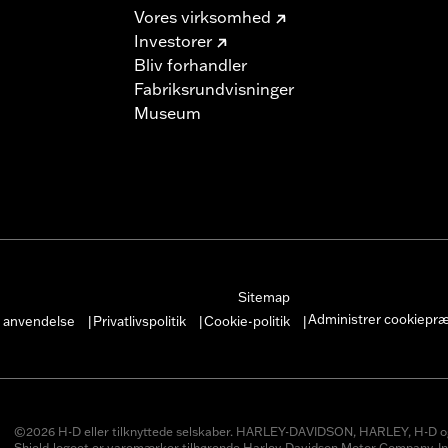
Vores virksomhed
Investorer
Bliv forhandler
Fabriksrundvisninger
Museum
Sitemap
Administrer cookiepr
r anvendelse
Privatlivspolitik
Cookie-politik
|
|
|
©2026 H-D eller tilknyttede selskaber. HARLEY-DAVIDSON, HARLEY, H-D o
Shield-logoet er varemærker tilhørende Harley-Davidson Motor Company, In