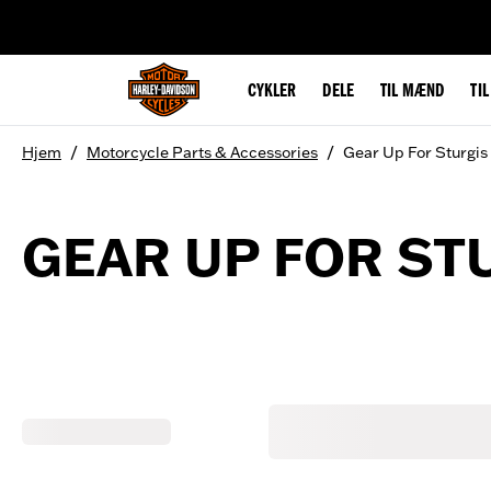
web accessibility
CYKLER
DELE
TIL MÆND
TI
/
/
Hjem
Motorcycle Parts & Accessories
Gear Up For Sturgis
GEAR UP FOR ST