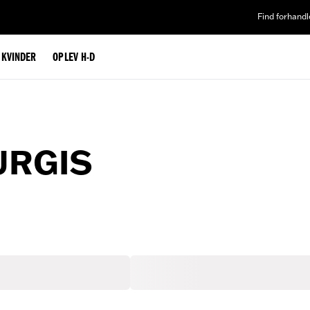
Find forhandl
L KVINDER
OPLEV H-D
URGIS