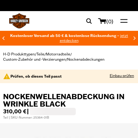
web accessibility
(0)
Kostenloser Versand ab 50 € & kostenlose Rücksendung –
jetzt
entdecken
H-D Produkttypen
Teile
Motorradteile
/
/
/
Custom-Zubehör und -Verzierungen
Nockenabdeckungen
/
Einbau prüfen
Prüfen, ob dieses Teil passt
NOCKENWELLENABDECKUNG IN
WRINKLE BLACK
310,00 €
|
Teil | SKU-Nummer: 25364-01B