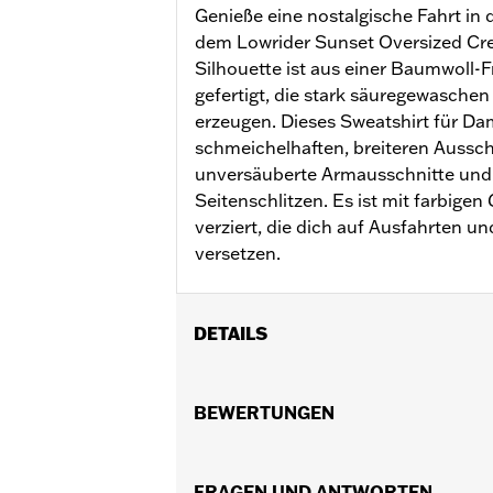
Genieße eine nostalgische Fahrt i
dem Lowrider Sunset Oversized Cre
Silhouette ist aus einer Baumwoll-
gefertigt, die stark säuregewaschen
erzeugen. Dieses Sweatshirt für Da
schmeichelhaften, breiteren Ausschn
unversäuberte Armausschnitte und
Seitenschlitzen. Es ist mit farbigen
verziert, die dich auf Ausfahrten un
versetzen.
DETAILS
Geschlecht:
Damen
GARANTIE:
BEWERTUNGEN
2 Jahre beschränkte Gara
Herkunft:
Importiert
FRAGEN UND ANTWORTEN