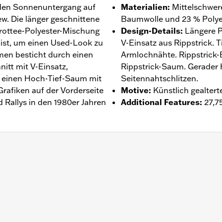
n den Sonnenuntergang auf
Materialien
:
Mittelschwer
w. Die länger geschnittene
Baumwolle und 23 % Polyes
Frottee-Polyester-Mischung
Design-Details
:
Längere P
 ist, um einen Used-Look zu
V-Einsatz aus Rippstrick. 
men besticht durch einen
Armlochnähte. Rippstrick
itt mit V-Einsatz,
Rippstrick-Saum. Gerader
 einen Hoch-Tief-Saum mit
Seitennahtschlitzen.
 Grafiken auf der Vorderseite
Motive
:
Künstlich gealter
d Rallys in den 1980er Jahren
Additional Features
:
27,7
ntie – Auf
www.h-d.com/warranty
findet man alle Details da