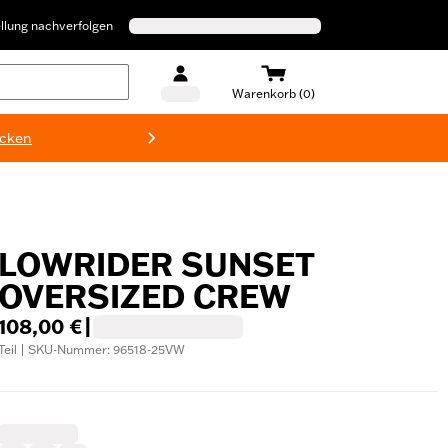
llung nachverfolgen
Warenkorb (0)
ecken
Harley-D
LOWRIDER SUNSET
OVERSIZED CREW
108,00 €
|
Teil | SKU-Nummer: 96518-25VW