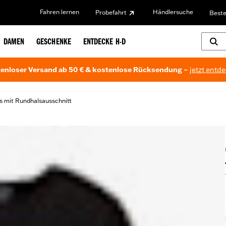
Fahren lernen
Händlersuche
Probefahrt
Beste
DAMEN
GESCHENKE
ENTDECKE H-D
enloser Versand ab 50 € & kostenlose Rücksendung –
jetzt entd
s mit Rundhalsausschnitt