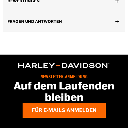
,
,
BEWERTUNGEN
Funktionsmerkmale:
FrontreiÃŸverschluss
Taschen
Mit
,
Protektoren
Reflektierend
GARANTIE:
2 year limited warranty – Go to
www.h-
FRAGEN UND ANTWORTEN
d.com/warranty
for full details
Herkunft:
Imported
NEWSLETTER-ANMELDUNG
Auf dem Laufenden
bleiben
FÜR E-MAILS ANMELDEN