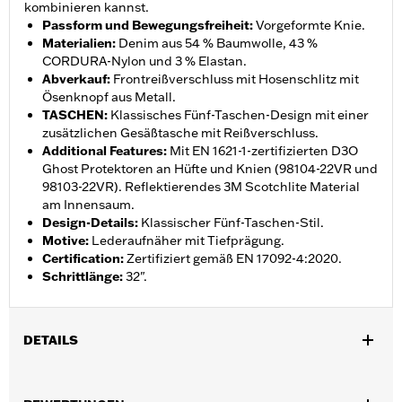
kombinieren kannst.
Passform und Bewegungsfreiheit
:
Vorgeformte Knie.
Materialien
:
Denim aus 54 % Baumwolle, 43 %
CORDURA-Nylon und 3 % Elastan.
Abverkauf
:
Frontreißverschluss mit Hosenschlitz mit
Ösenknopf aus Metall.
TASCHEN
:
Klassisches Fünf-Taschen-Design mit einer
zusätzlichen Gesäßtasche mit Reißverschluss.
Additional Features
:
Mit EN 1621-1-zertifizierten D3O
Ghost Protektoren an Hüfte und Knien (98104-22VR und
98103-22VR). Reflektierendes 3M Scotchlite Material
am Innensaum.
Design-Details
:
Klassischer Fünf-Taschen-Stil.
Motive
:
Lederaufnäher mit Tiefprägung.
Certification
:
Zertifiziert gemäß EN 17092-4:2020.
Schrittlänge
:
32".
DETAILS
Geschlecht:
Damen