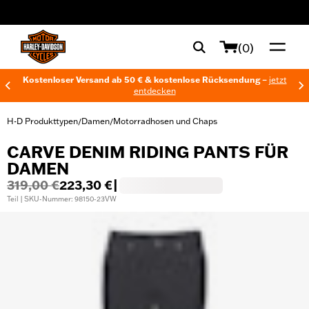
web accessibility
(0)
Kostenloser Versand ab 50 € & kostenlose Rücksendung –
jetzt
entdecken
H-D Produkttypen
Damen
Motorradhosen und Chaps
/
/
CARVE DENIM RIDING PANTS FÜR
DAMEN
319,00 €
223,30 €
|
Teil | SKU-Nummer: 98150-23VW