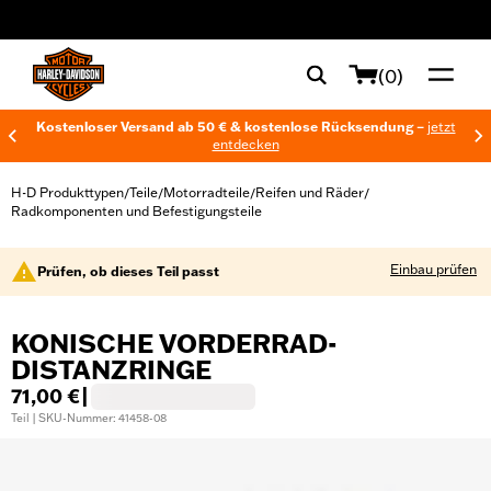
web accessibility
(0)
Kostenloser Versand ab 50 € & kostenlose Rücksendung –
jetzt
entdecken
H-D Produkttypen
Teile
Motorradteile
Reifen und Räder
/
/
/
/
Radkomponenten und Befestigungsteile
Einbau prüfen
Prüfen, ob dieses Teil passt
KONISCHE VORDERRAD-
DISTANZRINGE
71,00 €
|
Teil | SKU-Nummer: 41458-08